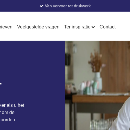
Van vervoer tot drukwerk
rieven
Veelgestelde vragen
Ter inspiratie
Contact
-
ker als u het
r om de
woorden.