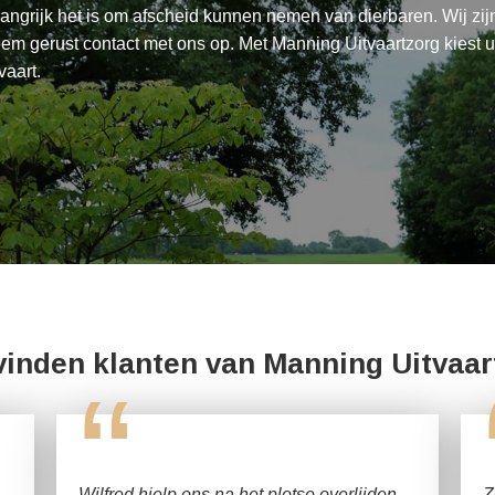
angrijk het is om afscheid kunnen nemen van dierbaren. Wij zi
m gerust contact met ons op. Met Manning Uitvaartzorg kiest u
vaart.
vinden klanten van Manning Uitvaar
“
Wilfred hielp ons na het plotse overlijden
Z