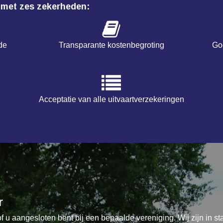
 met zes zekerheden:
de
Transparante kostenbegroting
Goe
Acceptatie van alle uitvaartverzekeringen
r
f u aangesloten bent bij een bepaalde vereniging. Wij zijn in st