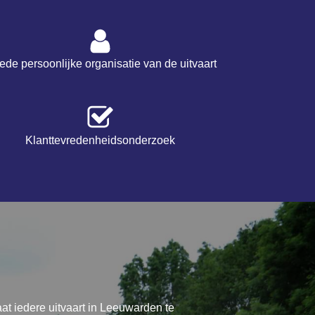
de persoonlijke organisatie van de uitvaart
Klanttevredenheidsonderzoek
aat iedere uitvaart in Leeuwarden te