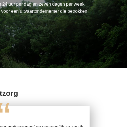
jn 24 uur per dag en zeven dagen per week
 voor een uitvaartondernemer die betrokken
tzorg
“
eer professioneel en persoonlijk zo zou ik