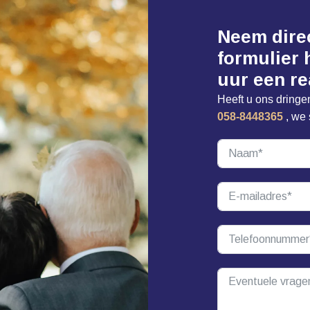
Neem direc
formulier 
uur een re
Heeft u ons dringe
058-8448365
​, we