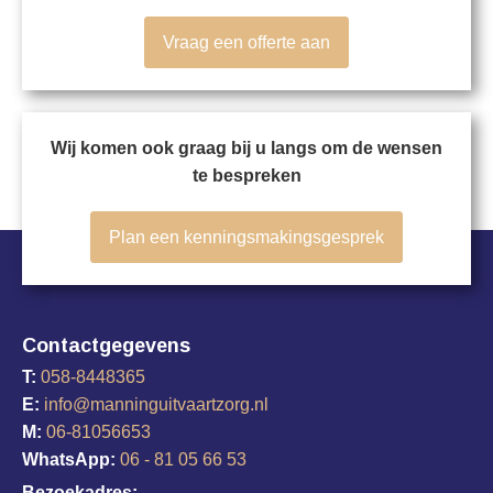
Vraag een offerte aan
Wij komen ook graag bij u langs om de wensen
te bespreken
Plan een kenningsmakingsgesprek
Contactgegevens
T:
058-8448365
E:
info@manninguitvaartzorg.nl
M:
06-81056653
WhatsApp:
06 - 81 05 66 53
Bezoekadres: