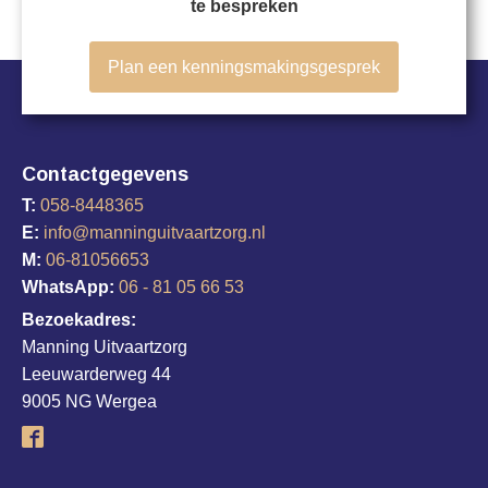
te bespreken
Plan een kenningsmakingsgesprek
Contactgegevens
T:
058-8448365
E:
info@manninguitvaartzorg.nl
M:
06-81056653
WhatsApp:
06 - 81 05 66 53
Bezoekadres:
Manning Uitvaartzorg
Leeuwarderweg 44
9005 NG Wergea